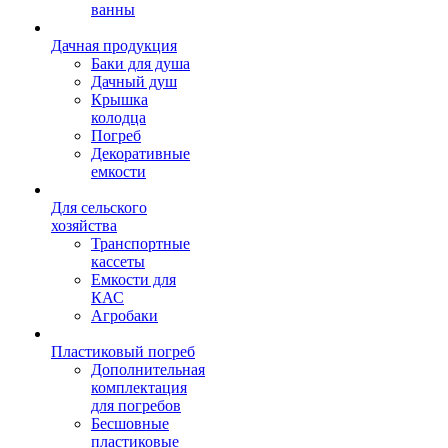
ванны
Дачная продукция
Баки для душа
Дачный душ
Крышка
колодца
Погреб
Декоративные
емкости
Для сельского
хозяйства
Транспортные
кассеты
Емкости для
КАС
Агробаки
Пластиковый погреб
Дополнительная
комплектация
для погребов
Бесшовные
пластиковые