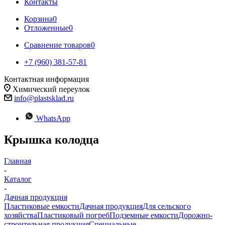
Контакты
Корзина
0
Отложенные
0
Сравнение товаров
0
+7 (960) 381-57-81
Контактная информация
Химический переулок
info@plastsklad.ru
WhatsApp
Крышка колодца
Главная
-
Каталог
-
Дачная продукция
Пластиковые емкости
Дачная продукция
Для сельского
хозяйства
Пластиковый погреб
Подземные емкости
Дорожно-
строительная продукция
Специальные