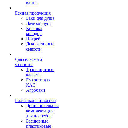
ванны
Дачная продукция
Баки для душа
Дачный душ
Крышка
колодца
Погреб
Декоративные
емкости
Для сельского
хозяйства
Транспортные
кассеты
Емкости для
КАС
Агробаки
Пластиковый погреб
Дополнительная
комплектация
для погребов
Бесшовные
пластиковые