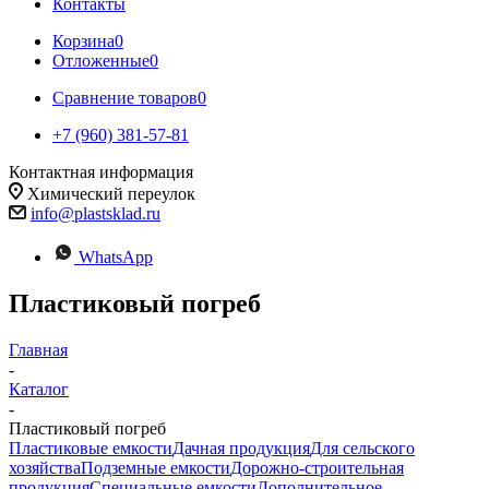
Контакты
Корзина
0
Отложенные
0
Сравнение товаров
0
+7 (960) 381-57-81
Контактная информация
Химический переулок
info@plastsklad.ru
WhatsApp
Пластиковый погреб
Главная
-
Каталог
-
Пластиковый погреб
Пластиковые емкости
Дачная продукция
Для сельского
хозяйства
Подземные емкости
Дорожно-строительная
продукция
Специальные емкости
Дополнительное