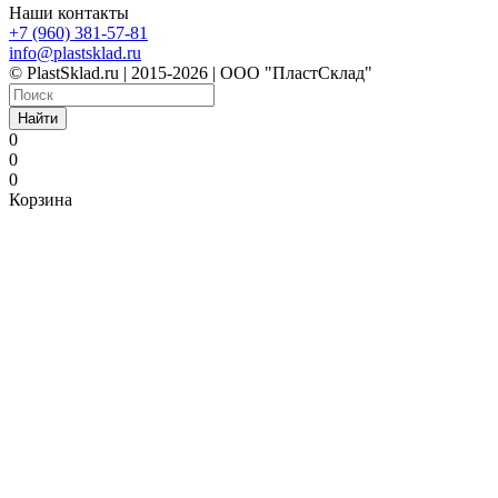
Наши контакты
+7 (960) 381-57-81
info@plastsklad.ru
© PlastSklad.ru | 2015-2026 | ООО "ПластСклад"
Найти
0
0
0
Корзина