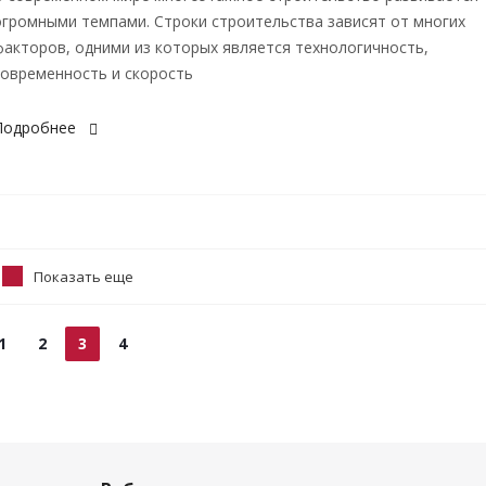
огромными темпами. Строки строительства зависят от многих
факторов, одними из которых является технологичность,
современность и скорость
Подробнее
Показать еще
1
2
3
4