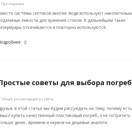
/ Про подземки
Вместо системы септиков многие люди используют накопительн
подземные емкости для хранения стоков. В дальнейшем такие
резервуары откачиваются и повторно используются.
Подробнее
Простые советы для выбора погреб
/ Общие рекомендации и советы
Друзья, в этой статье мы будем рассуждать на тему, почему есть
смысл купить качественный пластиковый погреб, а не потратить
больше денег, времени и нервов на дешевые аналоги.