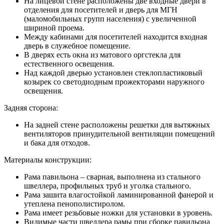
На лицевой стене расположены две входные двери в
отделения для посетителей и дверь для МГН
(маломобильных групп населения) с увеличенной
шириной проема.
Между кабинами для посетителей находится входная
дверь в служебное помещение.
В дверях есть окна из матового оргстекла для
естественного освещения.
Над каждой дверью установлен стеклопластиковый
козырек со светодиодным прожекторами наружного
освещения.
Задняя сторона:
На задней стене расположены решетки для вытяжных
вентиляторов принудительной вентиляции помещений
и бака для отходов.
Материалы конструкции:
Рама павильона – сварная, выполнена из стального
швеллера, профильных труб и уголка стального.
Рама зашита влагостойкой ламинированной фанерой и
утеплена пенополистиролом.
Рама имеет резьбовые ножки для установки в уровень.
Видимые части швеллера рамы при сборке павильона