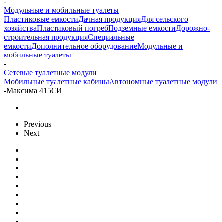
-
Модульные и мобильные туалеты
Пластиковые емкости
Дачная продукция
Для сельского
хозяйства
Пластиковый погреб
Подземные емкости
Дорожно-
строительная продукция
Специальные
емкости
Дополнительное оборудование
Модульные и
мобильные туалеты
-
Сетевые туалетные модули
Мобильные туалетные кабины
Автономные туалетные модули
-
Максима 415СИ
Previous
Next