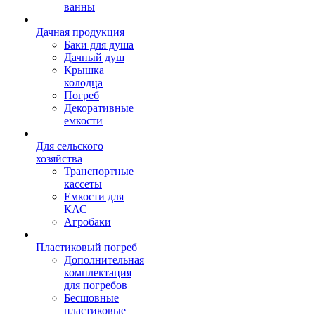
ванны
Дачная продукция
Баки для душа
Дачный душ
Крышка
колодца
Погреб
Декоративные
емкости
Для сельского
хозяйства
Транспортные
кассеты
Емкости для
КАС
Агробаки
Пластиковый погреб
Дополнительная
комплектация
для погребов
Бесшовные
пластиковые