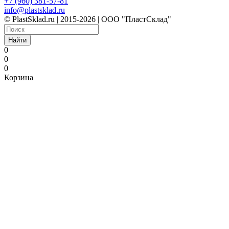
+7 (960) 381-57-81
info@plastsklad.ru
© PlastSklad.ru | 2015-2026 | ООО "ПластСклад"
Найти
0
0
0
Корзина