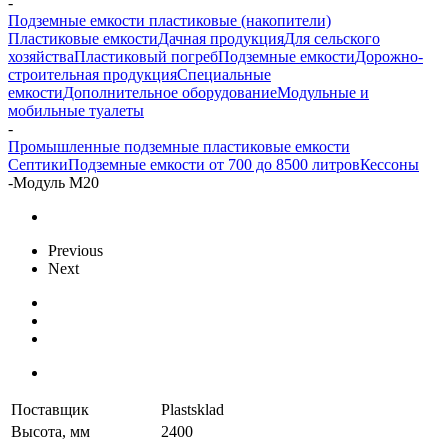
-
Подземные емкости пластиковые (накопители)
Пластиковые емкости
Дачная продукция
Для сельского
хозяйства
Пластиковый погреб
Подземные емкости
Дорожно-
строительная продукция
Специальные
емкости
Дополнительное оборудование
Модульные и
мобильные туалеты
-
Промышленные подземные пластиковые емкости
Септики
Подземные емкости от 700 до 8500 литров
Кессоны
-
Модуль М20
Previous
Next
Поставщик
Plastsklad
Высота, мм
2400