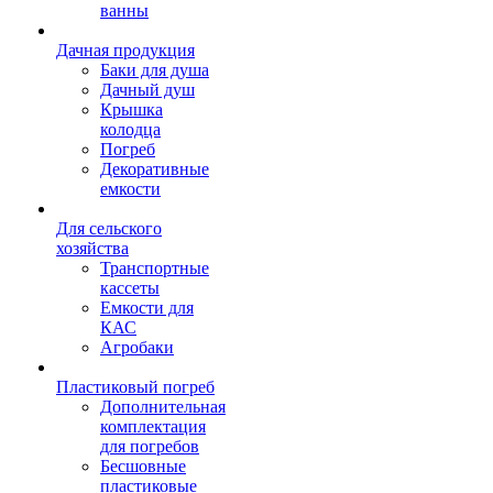
ванны
Дачная продукция
Баки для душа
Дачный душ
Крышка
колодца
Погреб
Декоративные
емкости
Для сельского
хозяйства
Транспортные
кассеты
Емкости для
КАС
Агробаки
Пластиковый погреб
Дополнительная
комплектация
для погребов
Бесшовные
пластиковые